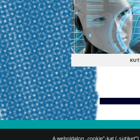
KUT
Célunk a megbízható, eti
mesterséges intelligencia. 
gyakorlati megvalósításán
© 2025 Eötvös Loránd Tudományegye
Minden jog fenntartva.
A weboldalon „cookie”-kat („sütiket”