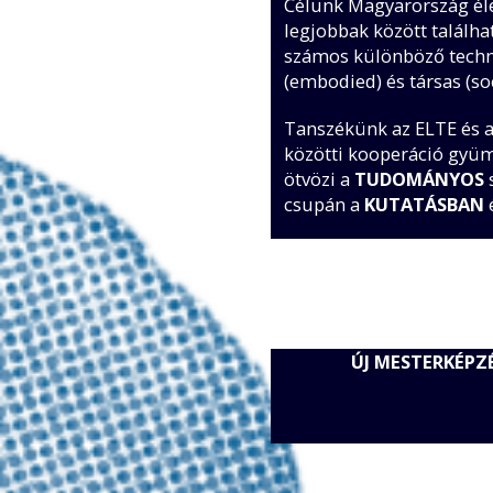
Célunk Magyarország éle
legjobbak között találh
számos különböző techno
(embodied) és társas (soc
Tanszékünk az ELTE és a
közötti kooperáció gyüm
ötvözi a
TUDOMÁNYOS
csupán a
KUTATÁSBAN
ÚJ MESTERKÉPZ