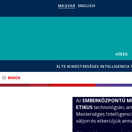
MAGYAR
ENGLISH
HÍREK
ELTE IK MESTERSÉGES INTELLIGENCIA
Az
EMBERKÖZPONTÚ MES
ETIKUS
technológián, am
Mesterséges Intelligenc
váljon és elkerüljük anna