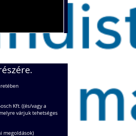
részére.
eretében
sch Kft. ((és/vagy a
melyre várjuk tehetséges
ai megoldások)