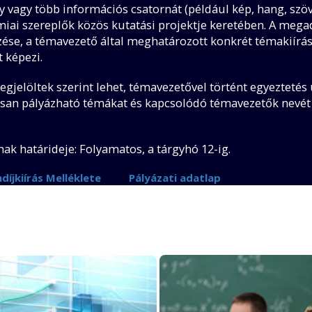
 vagy több információs csatornát (például kép, hang, szöv
émiai szereplők közös kutatási projektje keretében. A meg
zése, a témavezető által meghatározott konkrét témakiírás
t képezi.
egjelöltek szerint lehet, témavezetővel történt egyeztetés 
isan pályázható témákat és kapcsolódó témavezetők nevét
ak határideje: Folyamatos, a tárgyhó 12-ig.
díjkiírás Melléklete
Pályázati adatlap