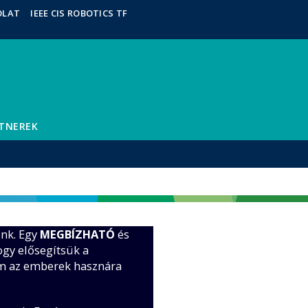
OLAT
IEEE CIS ROBOTICS TF
TNEREK
nk. Egy
MEGBÍZHATÓ
és
ogy elősegítsük a
om az emberek hasznára