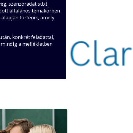
eg, szenzoradat stb.)
adott általános témakörben
 alapján történik, amely
után, konkrét feladattal,
 mindig a mellékletben