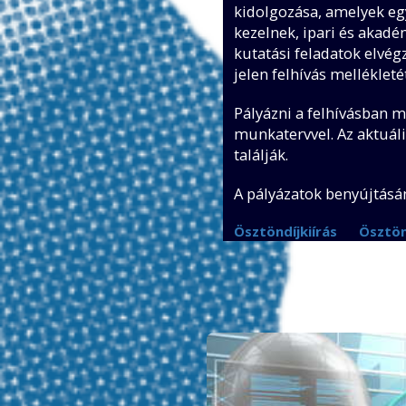
kidolgozása, amelyek egy
kezelnek, ipari és akad
kutatási feladatok elvég
jelen felhívás mellékleté
Pályázni a felhívásban m
munkatervvel. Az aktuál
találják.
A pályázatok benyújtásán
Ösztöndíjkiírás
Ösztön