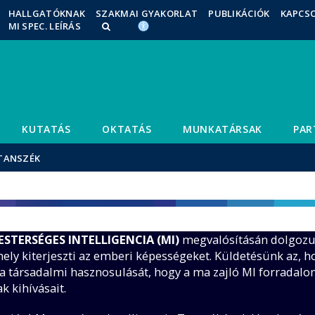
Események
ELTE a
Hírek
HALLGATÓKNAK
SZAKMAI GYAKORLAT
PUBLIKÁCIÓK
KAPCS
MI SPEC. LEÍRÁS
sajtóban
KUTATÁS
OKTATÁS
MUNKATÁRSAK
PAR
 TANSZÉK
TERSÉGES INTELLIGENCIA (MI)
megvalósításán dolgozu
ely kiterjeszti az emberi képességeket. Küldetésünk az, h
ia társadalmi hasznosulását, hogy a ma zajló MI forradal
k kihívásait.