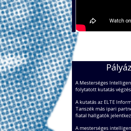
Pályáz
A Mesterséges Intellige
folytatott kutatás végz
A kutatás az ELTE Inform
Tanszék más ipari partn
fiatal hallgatók jelentk
A mesterséges intellige