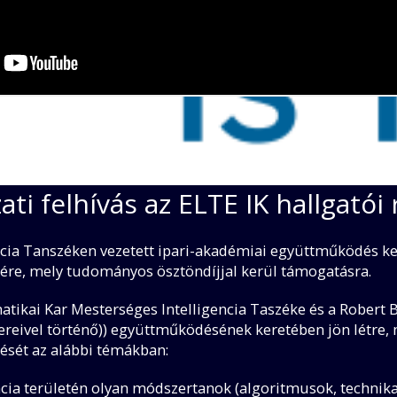
ati felhívás az ELTE IK hallgatói 
ncia Tanszéken vezetett ipari-akadémiai együttműködés k
ésére, mely tudományos ösztöndíjjal kerül támogatásra.
atikai Kar Mesterséges Intelligencia Taszéke és a Robert Bo
ereivel történő)) együttműködésének keretében jön létre, 
ezését az alábbi témákban:
ncia területén olyan módszertanok (algoritmusok, technik