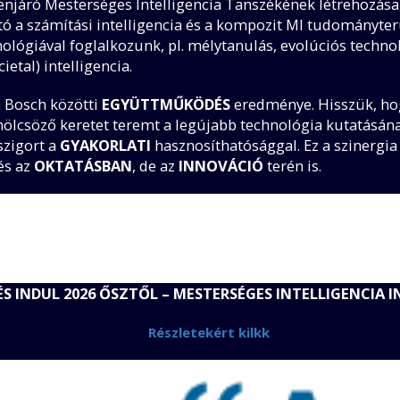
njáró Mesterséges Intelligencia Tanszékének létrehozása,
ató a számítási intelligencia és a kompozit MI tudományte
lógiával foglalkozunk, pl. mélytanulás, evolúciós techno
ietal) intelligencia.
 Bosch közötti
EGYÜTTMŰKÖDÉS
eredménye. Hisszük, hog
ölcsöző keretet teremt a legújabb technológia kutatásána
szigort a
GYAKORLATI
hasznosíthatósággal. Ez a szinergia
és az
OKTATÁSBAN
, de az
INNOVÁCIÓ
terén is.
ÉS INDUL 2026 ŐSZTŐL – MESTERSÉGES INTELLIGENCIA
Részletekért kilkk