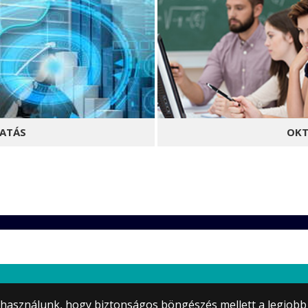
ATÁS
OKT
kus, emberközpontú
Olyan oktatásban hiszünk,
Ennek elméleti alapjain és
eredmények és ipari kihív
 dolgozunk.
tem
) használunk, hogy biztonságos böngészés mellett a legjobb