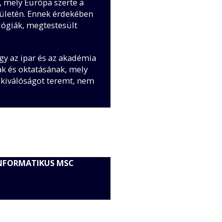
 mely Európa szerte a
rületén. Ennek érdekében
lógiák, megtestesült
y az ipar és az akadémia
k és oktatásának, mely
 kiválóságot teremt, nem
 INFORMATIKUS MSC