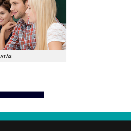
ATÁS
 melyet a legújabb elméleti
ások vezérelnek.